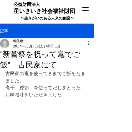
公益財団法人
星いきいき社会福祉財団
〜生きがいのある未来の創設〜
記事
編集者
2017年11月3日
読了時間: 1分
”新嘗祭を祝って竃でご
飯” 古民家にて
古民家の竃を使ってまきでご飯をたき
ました。
煮干、鰹節、を使ってだしをとった、
お味噌汁をいただきました